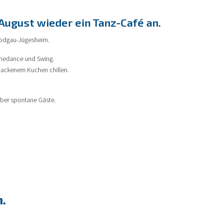
August wieder ein Tanz-Café an.
 Rodgau-Jügesheim.
Linedance und Swing.
backenem Kuchen chillen.
über spontane Gäste.
.