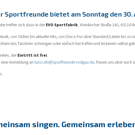
 Sportfreunde bietet am Sonntag den 30. 
der treffen sich dazu in der
EVO Sportfabrik
, Weiskircher Straße 140, 63110
usik, von Oldies bis aktuelle Hits, von Disco-Fox über Standard/Latein bis zu 
phäre das Tanzbein schwingen oder einfach bei Kaffee und leckerem selbst ge
treten, der
Eintritt ist frei
.
um eine Anmeldung an
tanzcafe@sportfreunde-rodgau.de
, freuen uns aber auch 
s
meinsam singen. Gemeinsam erleben