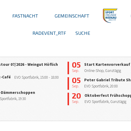
FASTNACHT
GEMEINSCHAFT
RADEVENT_RTF
SUCHE
05
tour 07/2026 - Weingut Höflich
Start Kartenvorverkauf
Sep.
Online-Shop, Ganztägig
z-Café
EVO Sportfabrik,
15:00
- 18:00
05
Peter Gabriel Tribute S
Sep.
EVO Sportfabrik,
20:00
-Dämmerschoppen
20
Oktoberfest Frühschop
Sportfabrik,
19:30
Sep.
EVO Sportfabrik, Ganztägig