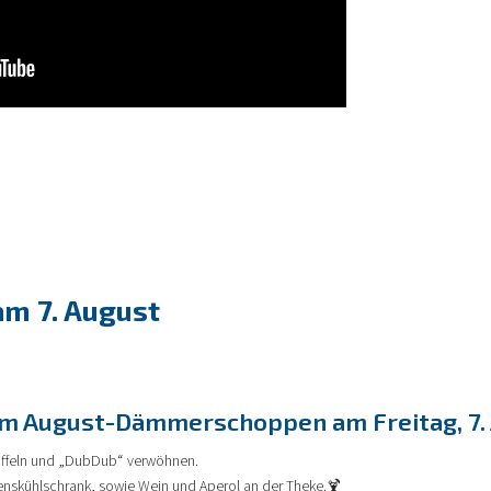
m 7. August
um August-Dämmerschoppen am Freitag, 7. A
offeln und „DubDub“ verwöhnen.
enskühlschrank, sowie Wein und Aperol an der Theke.🍹