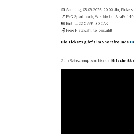
📅 Samstag, 05.09.2026, 20:00 Uhr, Einlass
📍 EVO Sportfabrik, Weiskircher Straße 1
🎟️ Eintritt: 22 € VVK; 30 € AK
🪑 Freie Platzwahl, teilbestuhlt
Die Tickets gibt's im Sportfreunde
O
Zum Reinschnuppern hier ein
Mitschnitt 