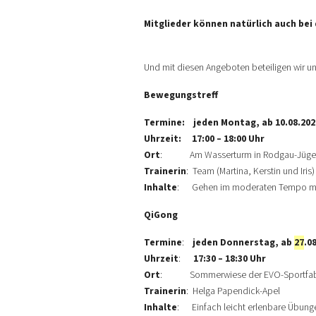
Mitglieder können natürlich auch be
Und mit diesen Angeboten beteiligen wir un
Bewegungstreff
Termine:
jeden Montag, ab 10.08.202
Uhrzeit:
17:00 – 18:00 Uhr
Ort
: Am Wasserturm in Rodgau-Jüges
Trainerin
: Team (Martina, Kerstin und Iris)
Inhalte
: Gehen im moderaten Tempo mit Be
QiGong
Termine
:
jeden Donnerstag, ab
27
.0
Uhrzeit
:
17:30 – 18:30 Uhr
Ort
: Sommerwiese der EVO-Sportfabrik
Trainerin
: Helga Papendick-Apel
Inhalte
: Einfach leicht erlenbare Übunge