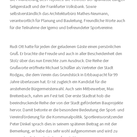
Seligenstadt und der Frankfurter Volksbank. Sowie
selbstverständlich das Architekturbüro Mathes-Neumann,
verantwortlich für Planung und Bauleitung. Freundliche Worte auch
für die Teilnahme der Igemo und befreundeter Sportvereine.
Rudi Ott hatte für jeden der geladenen Gäste einen persönlichen
Gruß. Er brachte die Freude und auch in aller Bescheidenheit den
Stolz über das nun Erreichte zum Ausdruck. Die Reihe der
Grußworte eröffnete Michael Schüßler als Vertreter der Stadt
Rodgau, die dem Verein das Grundstück in Erbbaupacht für 99
Jahre überlassen hat. Er ist zugleich ein Kandidat für die
anstehende Bürgermeisterwahl. Auch sein Mitbewerber, Max
Breitenbach, nahm am Fest teil. Der erste Stadtrat hob die
beeindruckende Reihe der von der Stadt geförderten Bauprojekte
hervor. Damit betonte er die besondere Bedeutung der Sport- und
Vereinsförderung für die Kommunalpolitik. Sportkreisvorsitzender
Peter Dinkel sprach dies in seinem späteren Beitrag an mit der
Bemerkung, er habe das sehr wohl aufgenommen und wird zu