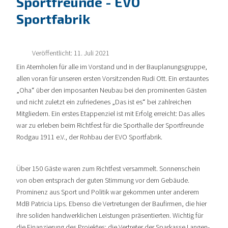
Sportfreunde - EVO
Sportfabrik
Veröffentlicht: 11. Juli 2021
Ein Atemholen für alle im Vorstand und in der Bauplanungsgruppe,
allen voran für unseren ersten Vorsitzenden Rudi Ott. Ein erstauntes
„Oha“ über den imposanten Neubau bei den prominenten Gästen
und nicht zuletzt ein zufriedenes „Das ist es“ bei zahlreichen
Mitgliedern. Ein erstes Etappenziel ist mit Erfolg erreicht: Das alles
war zu erleben beim Richtfest für die Sporthalle der Sportfreunde
Rodgau 1911 e.V., der Rohbau der EVO Sportfabrik.
Über 150 Gäste waren zum Richtfest versammelt. Sonnenschein
von oben entsprach der guten Stimmung vor dem Gebäude.
Prominenz aus Sport und Politik war gekommen unter anderem
MdB Patricia Lips. Ebenso die Vertretungen der Baufirmen, die hier
ihre soliden handwerklichen Leistungen präsentierten. Wichtig für
die Finanzierung des Projektes: die Vertreter der Sparkasse Langen-