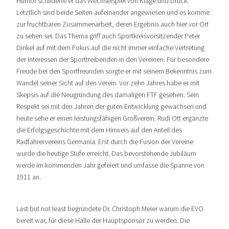
Humor schilderte er das Wechselspiel von Klage und Druck.
Letztlich sind beide Seiten aufeinander angewiesen und es komme
zur fruchtbaren Zusammenarbeit, deren Ergebnis auch hier vor Ort
zu sehen sei. Das Thema griff auch Sportkreisvorsitzender Peter
Dinkel auf mit dem Fokus auf die nicht immer einfache Vertretung
der Interessen der Sporttreibenden in den Vereinen. Für besondere
Freude bei den Sportfreunden sorgte er mit seinem Bekenntnis zum
Wandel seiner Sicht auf den Verein. Vor zehn Jahres habe er mit
Skepsis auf die Neugründung des damaligen FTF gesehen. Sein
Respekt sei mit den Jahren der guten Entwicklung gewachsen und
heute sehe er einen leistungsfähigen Großverein. Rudi Ott ergänzte
die Erfolgsgeschichte mit dem Hinweis auf den Anteil des
Radfahrervereins Germania. Erst durch die Fusion der Vereine
wurde die heutige Stufe erreicht. Das bevorstehende Jubiläum
werde im kommenden Jahr gefeiert und umfasse die Spanne von
1911 an.
Last but not least begründete Dr. Christoph Meier warum die EVO
bereit war, für diese Halle der Hauptsponsor zu werden. Die