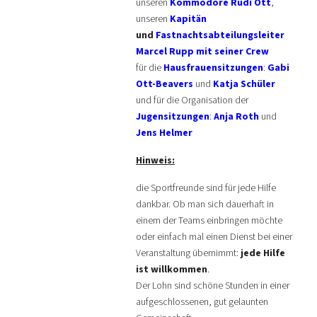
unseren
Kommodore Rudi Ott
,
unseren
Kapitän
und
Fastnachtsabteilungsleiter
Marcel Rupp mit seiner Crew
für die
Hausfrauensitzungen
:
Gabi
Ott-Beavers
und
Katja Schüler
und für die Organisation der
Jugensitzungen
:
Anja Roth
und
Jens Helmer
Hinweis:
die Sportfreunde sind für jede Hilfe
dankbar. Ob man sich dauerhaft in
einem der Teams einbringen möchte
oder einfach mal einen Dienst bei einer
Veranstaltung übernimmt:
jede Hilfe
ist willkommen
.
Der Lohn sind schöne Stunden in einer
aufgeschlossenen, gut gelaunten