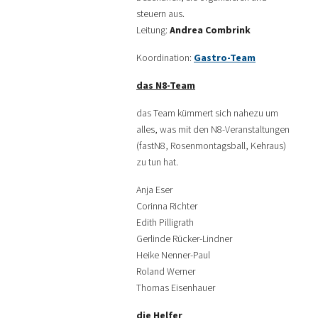
steuern aus.
Leitung:
Andrea Combrink
Koordination:
Gastro-Team
das N8-Team
das Team kümmert sich nahezu um
alles, was mit den N8-Veranstaltungen
(fastN8, Rosenmontagsball, Kehraus)
zu tun hat.
Anja Eser
Corinna Richter
Edith Pilligrath
Gerlinde Rücker-Lindner
Heike Nenner-Paul
Roland Werner
Thomas Eisenhauer
die Helfer