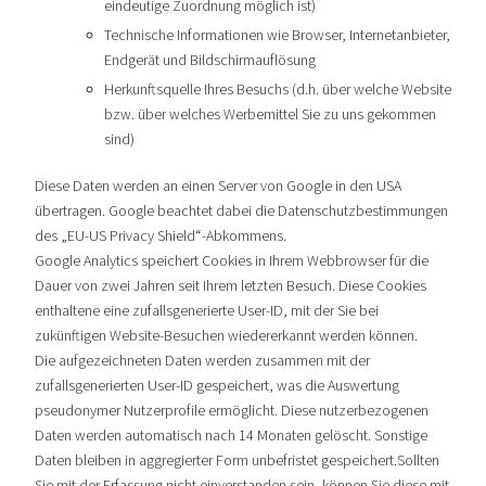
eindeutige Zuordnung möglich ist)
Technische Informationen wie Browser, Internetanbieter,
Endgerät und Bildschirmauflösung
Herkunftsquelle Ihres Besuchs (d.h. über welche Website
bzw. über welches Werbemittel Sie zu uns gekommen
sind)
Diese Daten werden an einen Server von Google in den USA
übertragen. Google beachtet dabei die Datenschutzbestimmungen
des „EU-US Privacy Shield“-Abkommens.
Google Analytics speichert Cookies in Ihrem Webbrowser für die
Dauer von zwei Jahren seit Ihrem letzten Besuch. Diese Cookies
enthaltene eine zufallsgenerierte User-ID, mit der Sie bei
zukünftigen Website-Besuchen wiedererkannt werden können.
Die aufgezeichneten Daten werden zusammen mit der
zufallsgenerierten User-ID gespeichert, was die Auswertung
pseudonymer Nutzerprofile ermöglicht. Diese nutzerbezogenen
Daten werden automatisch nach 14 Monaten gelöscht. Sonstige
Daten bleiben in aggregierter Form unbefristet gespeichert.Sollten
Sie mit der Erfassung nicht einverstanden sein, können Sie diese mit