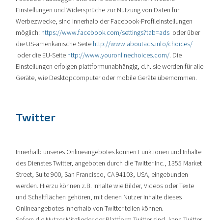
Einstellungen und Widersprüche zur Nutzung von Daten für
Werbezwecke, sind innerhalb der Facebook-Profileinstellungen
möglich:
https://www.facebook.com/settings?tab=ads
oder über
die US-amerikanische Seite
http://www.aboutads.info/choices/
oder die EU-Seite
http://www.youronlinechoices.com/
. Die
Einstellungen erfolgen plattformunabhängig, d.h. sie werden für alle
Geräte, wie Desktopcomputer oder mobile Geräte übernommen.
Twitter
Innerhalb unseres Onlineangebotes können Funktionen und Inhalte
des Dienstes Twitter, angeboten durch die Twitter Inc., 1355 Market
Street, Suite 900, San Francisco, CA 94103, USA, eingebunden
werden. Hierzu können z.B. Inhalte wie Bilder, Videos oder Texte
und Schaltflächen gehören, mit denen Nutzer Inhalte dieses
Onlineangebotes innerhalb von Twitter teilen können.
Sofern die Nutzer Mitglieder der Plattform Twitter sind, kann Twitter