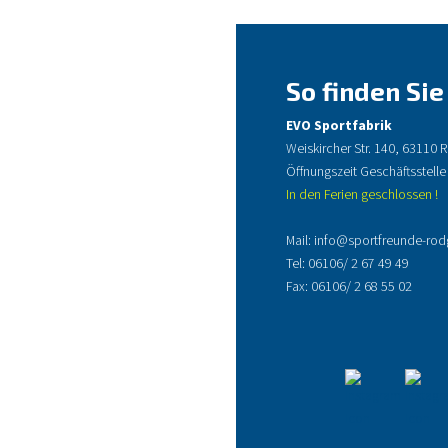
So finden Sie
EVO Sportfabrik
Weiskircher Str. 140, 63110
Öffnungszeit Geschäftsstelle
In den Ferien geschlossen !
Mail:
info@sportfreunde-rod
Tel:
06106/ 2 67 49 49
Fax: 06106/ 2 68 55 02