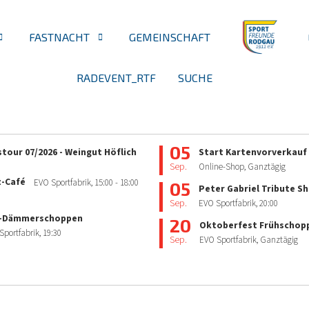
FASTNACHT
GEMEINSCHAFT
RADEVENT_RTF
SUCHE
05
tour 07/2026 - Weingut Höflich
Start Kartenvorverkauf
Sep.
Online-Shop, Ganztägig
z-Café
EVO Sportfabrik,
15:00
- 18:00
05
Peter Gabriel Tribute S
Sep.
EVO Sportfabrik,
20:00
-Dämmerschoppen
20
Oktoberfest Frühschop
Sportfabrik,
19:30
Sep.
EVO Sportfabrik, Ganztägig