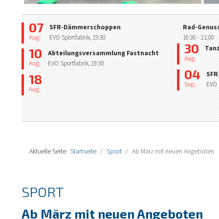
07
SFR-Dämmerschoppen
Rad-Genuss
Aug.
EVO Sportfabrik,
19:30
16:30
- 21:00
30
Tan
10
Abteilungsversammlung Fastnacht
Aug.
Aug.
EVO Sportfabrik,
19:30
04
SFR
18
Sep.
EVO 
Aug.
Aktuelle Seite:
Startseite
Sport
Ab März mit neuen Angeboten
SPORT
Ab März mit neuen Angeboten