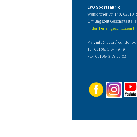
EVO Sportfabrik
Weiskircher Str. 140, 63110
Öffnungszeit Geschäftsstelle
In den Ferien geschlossen !
Mail:
info@sportfreunde-rod
Tel:
06106/ 2 67 49 49
Fax: 06106/ 2 68 55 02