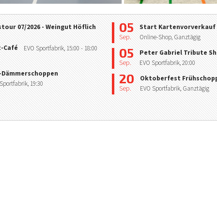
05
tour 07/2026 - Weingut Höflich
Start Kartenvorverkauf
Sep.
Online-Shop, Ganztägig
z-Café
EVO Sportfabrik,
15:00
- 18:00
05
Peter Gabriel Tribute S
Sep.
EVO Sportfabrik,
20:00
-Dämmerschoppen
20
Oktoberfest Frühschop
Sportfabrik,
19:30
Sep.
EVO Sportfabrik, Ganztägig