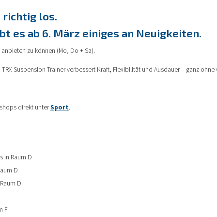
richtig los.
t es ab 6. März einiges an Neuigkeiten.
 anbieten zu können (Mo, Do + Sa).
m TRX Suspension Trainer verbessert Kraft, Flexibilität und Ausdauer – ganz ohne 
shops direkt unter
Sport
.
os in Raum D
 Raum D
n Raum D
m F